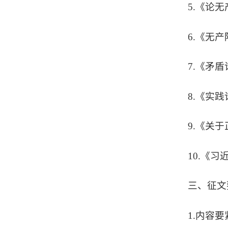
5.《论
6.《无
7.《矛
8.《实
9.《关
10.《
三、征文
1.内容