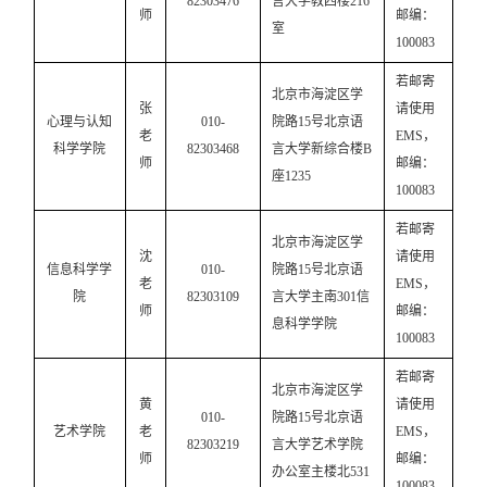
82303476
言大学教四楼216
师
邮编：
室
100083
若邮寄
北京市海淀区学
张
请使用
心理与认知
010-
院路
15号北京语
老
EMS，
科学学院
82303468
言大学新综合楼B
师
邮编：
座1235
100083
若邮寄
北京市海淀区学
沈
请使用
信息科学学
010-
院路
15号北京语
老
EMS，
院
82303109
言大学主南301信
师
邮编：
息科学学院
100083
若邮寄
北京市海淀区学
黄
请使用
010-
院路
15号北京语
艺术学院
老
EMS，
82303219
言大学艺术学院
师
邮编：
办公室主楼北531
100083