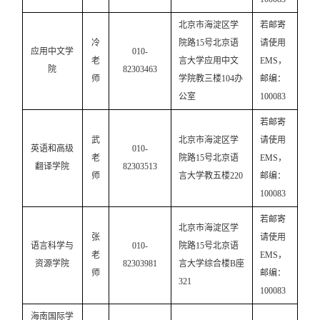
北京市海淀区学
若邮寄
冷
院路
15号北京语
请使用
应用中文学
010-
老
言大学应用中文
EMS，
院
82303463
师
学院教三楼104办
邮编：
公室
100083
若邮寄
武
北京市海淀区学
请使用
英语和高级
010-
老
院路
15号北京语
EMS，
翻译学院
82303513
师
言大学教五楼220
邮编：
100083
若邮寄
北京市海淀区学
张
请使用
语言科学与
010-
院路
15号北京语
老
EMS，
资源学院
82303981
言大学综合楼B座
师
邮编：
321
100083
海南国际学