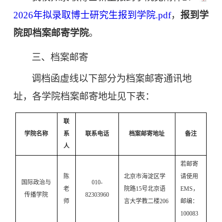
2026年拟录取博士研究生报到学院.pdf
，
报到学
院即档案邮寄学院
。
三、档案邮寄
调档函虚线以下部分为档案邮寄通讯地
址，各学院档案邮寄地址见下表：
联
学院名称
系
联系电话
档案邮寄地址
备注
人
若邮寄
陈
北京市海淀区学
请使用
国际政治与
010-
老
院路
15号北京语
EMS，
传播学院
82303960
师
言大学教二楼206
邮编：
100083