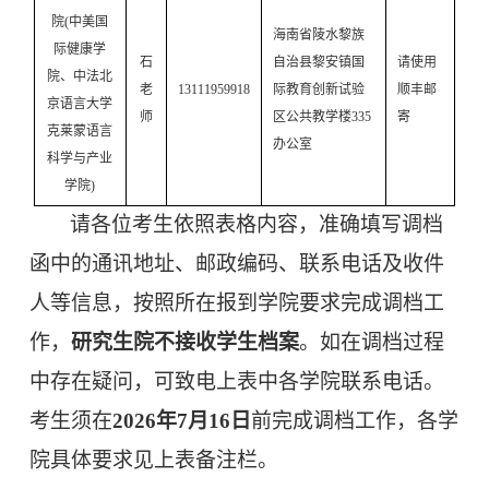
院
(中美国
海南省陵水黎族
际健康学
石
自治县黎安镇国
请使用
院、中法北
老
13111959918
际教育创新试验
顺丰邮
京语言大学
师
区公共教学楼
335
寄
克莱蒙语言
办公室
科学与产业
学院
)
请各位考生依照表格内容，准确填写调档
函中的通讯地址、邮政编码、联系电话及收件
人等信息，按照所在报到学院要求完成调档工
作，
研究生院不接收学生档案
。如在调档过程
中存在疑问，可致电上表中各学院联系电话。
考生须在
2026年7月16日
前完成调档工作，各学
院具体要求见上表备注栏。