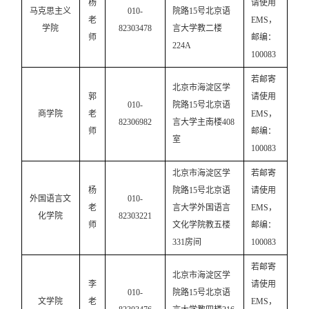
杨
请使用
马克思主义
010-
院路
15号北京语
老
EMS，
学院
82303478
言大学教二楼
师
邮编：
224A
100083
若邮寄
北京市海淀区学
郭
请使用
010-
院路
15号北京语
商学院
老
EMS，
82306982
言大学主南楼408
师
邮编：
室
100083
北京市海淀区学
若邮寄
杨
院路
15号北京语
请使用
外国语言文
010-
老
言大学外国语言
EMS，
化学院
82303221
师
文化学院教五楼
邮编：
331房间
100083
若邮寄
北京市海淀区学
李
请使用
010-
院路
15号北京语
文学院
老
EMS，