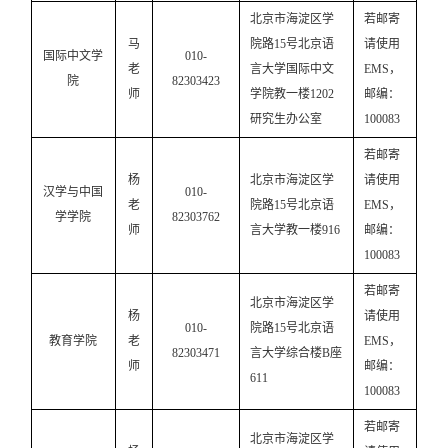
北京市海淀区学
若邮寄
马
院路
15号北京语
请使用
国际中文学
010-
老
言大学国际中文
EMS，
院
82303423
师
学院教一楼1202
邮编：
研究生办公室
100083
若邮寄
杨
北京市海淀区学
请使用
汉学与中国
010-
老
院路
15号北京语
EMS，
学学院
82303762
师
言大学教一楼916
邮编：
100083
若邮寄
北京市海淀区学
杨
请使用
010-
院路
15号北京语
教育学院
老
EMS，
82303471
言大学综合楼B座
师
邮编：
611
100083
若邮寄
北京市海淀区学