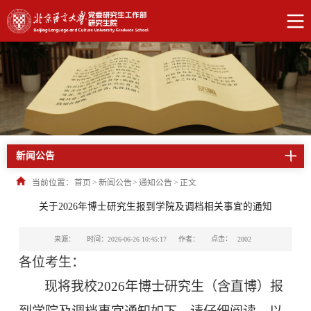
新闻公告
当前位置：
首页
>
新闻公告
>
通知公告
>
正文
关于2026年博士研究生报到学院及调档相关事宜的通知
点击：
来源：
时间：2026-06-26 10:45:17
作者：
2002
各位考生：
现将我校
2026
年博士研究生（含直博）报