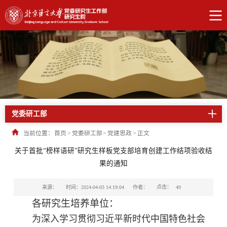
党委研工部
当前位置：
首页
>
党委研工部
>
党建思政
>
正文
关于首批“榜样语研”研究生样板党支部培育创建工作结项验收结
果的通知
点击：
来源：
时间：2024-04-03 14:19:04
作者：
49
各研究生培养单位：
为深入学习贯彻习近平新时代中国特色社会