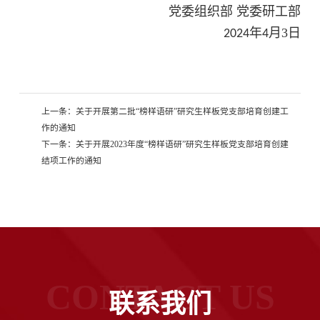
党委组织部
党委研工部
年
月
3
日
202
4
4
上一条：
关于开展第二批“榜样语研”研究生样板党支部培育创建工
作的通知
下一条：
关于开展2023年度“榜样语研”研究生样板党支部培育创建
结项工作的通知
CONTACT US
联系我们