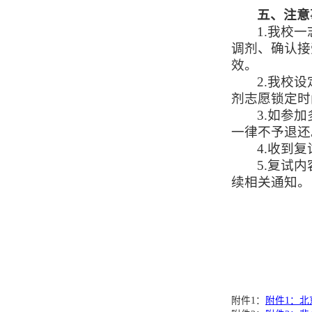
五、注意
1.我校
调剂、确认接
效。
2.我校
剂志愿锁定时
3.如参
一律不予退还
4.收到
5.复试
续相关通知。
附件1：
附件1：北