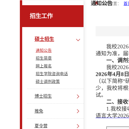
通知公告
当前位置：
首
招生工作
硕士招生
我校
2026
通知公告
通知为准，届
招生简章
一、调剂
网上报名
我校
2026
2026
年4月8日
招生学院咨询电话
（以下简称“
硕士调剂政策
少，我校将根
试。
博士招生
二、接收
1.我校
推免
语言大学
2026
夏令营