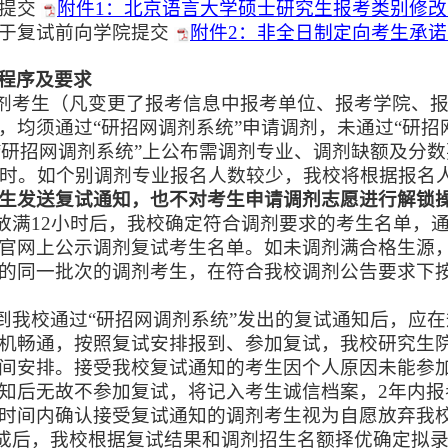
院提交
附件1：北京语言大学硕士研究生报考类别修改申
于复试前向学院提交
附件2：非全日制定向考生承诺书
程序及要求
调剂考生（凡变更了报考信息中报考单位、报考学院、
，均须通过“研招网调剂系统”申请调剂，未通过“研招
在“研招网调剂系统”上公布需调剂专业、调剂缺额及分
小时。如个别调剂专业报名人数较少，我校将根据报名
生发送复试通知，也不对考生申请调剂志愿进行解锁
开放满12小时后，我校确定符合调剂要求的考生名单，
官网上公示调剂复试考生名单。如未调剂满合格生源
的同一批次的调剂考生，在符合我校调剂公告要求下
接到我校通过“研招网调剂系统”发出的复试通知后，应
机畅通，按照复试安排报到、参加复试，我校研究生
间安排。接受我校复试通知的考生因个人原因未能参
知后无故不参加复试，将记入考生诚信档案，2年内
时间内确认接受复试通知的调剂考生视为自愿放弃我
完成后，我校根据复试结果和调剂招生名额择优确定拟录