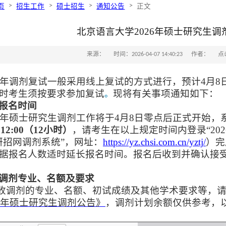
>
>
>
>
页
招生工作
硕士招生
通知公告
正文
北京语言大学2026年硕士研究生调
来源：
时间：2026-04-07 14:40:23
作者：
点
年调剂复试一般采用线
上
复试的方式进行，预计4月
8
时考生须按要求参加复试
现将有关事项通知如下：
。
报名时间
年硕士研究生调剂工作将于4月8日零点后正式开始，
12:00（12小时）
，请考生在以上规定时间内登录“
202
研招网调剂系统”，网址：
https://yz.chsi.com.cn/yztj/
）完
据报名人数适时延长报名时间。报名后收到并确认接
调剂专业、名额及要求
接收调剂的专业、名额、初试成绩及其他学术要求
等
，请
年硕士研究生调剂公告》
，
调剂计划余额仅供参考，