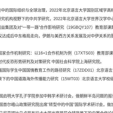
设中的国际组织与全球治理，
2022
年北京语言大学国别区域学高
研究机构视野下的中共学研究，
2022
年北京语言大学世界汉学中
利益集团及对
“
一带一路
”
合作影响研究（
19GBQY107
）教育部课
议达成后中东格局走向，伊朗与美西方关系发展及对中伊关系的
国家合作机制研究：以
16+1
合作机制为例（
17XTS03
）教育部课
时代反恐形势研判及对策研究
中国社会科学院上海研究院。
强国际学生中国国情教育工作的路径研究（
17ZDD01
）北京语言
景下的中国道路海外传播能力研究（
15WT03
）北京语言大学校
国启明大学孔子学院参加中韩学术研讨会，做朝鲜半岛问题的报
国首尔峨山政策研究院出席
"
转型中的中国
"
国际学术研讨会，做