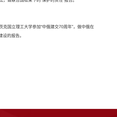
坛，做联合国框架下的
“
保护的责任
”
报告。
茨克国立理工大学参加
“
中俄建交
70
周年
”
，做中俄在
建设的报告。