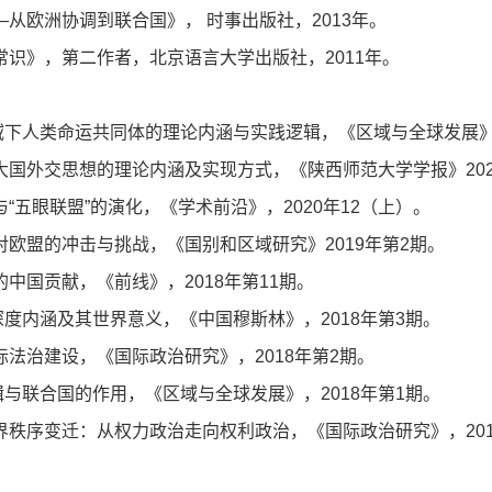
—
从欧洲协调到联合国》，
时事出版社，
2013
年。
常识》，第二作者，北京语言大学出版社，
2011
年。
域下人类命运共同体的理论内涵与实践逻辑，《区域与全球发展
大国外交思想的理论内涵及实现方式，《陕西师范大学学报》
20
与
“
五眼联盟
”
的演化，《学术前沿》，
2020
年
12
（上）。
对欧盟的冲击与挑战，《国别和区域研究》
2019
年第
2
期。
的中国贡献，《前线》，
2018
年第
11
期。
深度内涵及其世界意义，《中国穆斯林》，
2018
年第
3
期。
际法治建设，《国际政治研究》，
2018
年第
2
期。
辑与联合国的作用，《区域与全球发展》，
2018
年第
1
期。
界秩序变迁：从权力政治走向权利政治，《国际政治研究》，
20