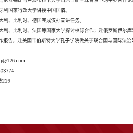
马尼亚锡比乌卢辰布拉卡大学出席首届全球背景下的中罗合作论
牙利国家行政大学讲授中国国情。
大利、比利时、德国完成汉办宣讲任务。
大利、比利时、法国等国家大学探讨校际合作；赴俄罗斯伊尔库
作报告，赴美国韦伯斯特大学孔子学院做关于联合国与国际法治
ing@126.com
303774
楼
216