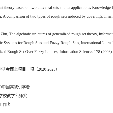
et theory based on two universal sets and its applications, Knowledg
i, A comparison of two types of rough sets induced by coverings, Inte
 Zhu, The algebraic structures of generalized rough set theory, Inform
ic Systems for Rough Sets and Fuzzy Rough Sets, International Journ
lized Rough Set Over Fuzzy Lattices, Information Sciences 178 (2008)
金面上项目一项（2020-2023）
19中国高被引学者
学校教学名师奖
工作者