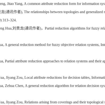
eng, Jitao Yang, A common attribute reduction form for information 
贵龙
(
通讯作者
), The relationships between topologies and generalized 
0) 313–324.
eng Hua,
刘贵龙
(
通讯作者
)
，
Partial reduction algorithms for fuzzy 
a, A general reduction method for fuzzy objective relation systems, I
a, Partial attribute reduction approaches to relation systems and the
ua, Jiyang Zou, Local attribute reductions for decision tables, Inform
a, Zehua Chen, A general reduction algorithm for relation decision s
ua, Jiyang Zou, Relations arising from coverings and their topological 