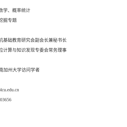
数学、概率统计
挖掘专题
机基础教育
研究会副会长兼秘书长
粒计算与知识发现专委会常务理事
南加州大学访问学者
cu.edu.cn
3656