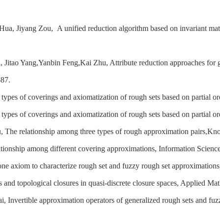
Hua, Jiyang Zou, A unified reduction algorithm based on invariant ma
i, Jitao Yang,Yanbin Feng,Kai Zhu, Attribute reduction approaches for g
-87.
l types of coverings and axiomatization of rough sets based on partia
l types of coverings and axiomatization of rough sets based on partia
, The relationship among three types of rough approximation pairs,K
ationship among different covering approximations, Information Scien
one axiom to characterize rough set and fuzzy rough set approximation
s and topological closures in quasi-discrete closure spaces, Applied Ma
ai, Invertible approximation operators of generalized rough sets and fu