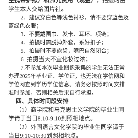
生携带护照）和20元费用（现金）
，拍摄时由
学生本人交给图片社
。
2
．建议穿白色等浅色衬衫，请不要穿蓝色及
蓝绿色衣服；
3
．不要戴围巾、发卡、耳环、项链；
4
．拍摄时需脱掉外套，系好扣子；
5
．拍摄时不要露齿，嘴巴自然闭合；
6.
拍摄当天不宜化妆过浓；
7.
不参加本次毕业图像采集的学生无法正常
办理2025年毕业证、学位证，也无法在学信网和
学位网查到学历学位信息。请务必按照时间安排
准时参加，否则相关后果自行承担。
四、具体时间段安排
（1）商学院和马克思主义学院的毕业生同
学请于当日8:10-9:10到照相地点。
（2）外国语言文化学院的毕业生同学请于
当日9:10-10:30到照相地点。