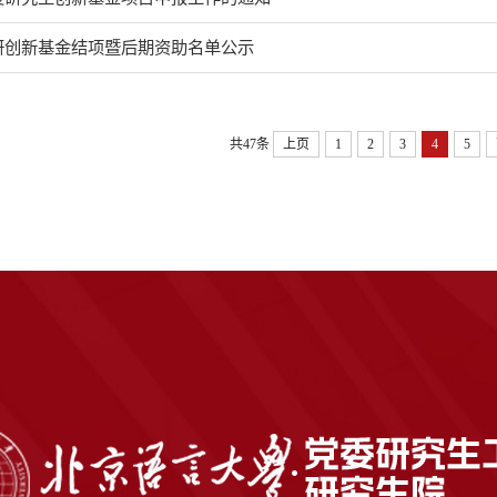
科研创新基金结项暨后期资助名单公示
共47条
上页
1
2
3
4
5