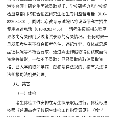
港澳台
硕士研究生
面试
录取期间，学校研招办和学校纪
检监察部门将联合设置研究生招生专用监督电话
（
010-
823
0
3480），同时北京教育考试院也将设置研究生招生
专用监督电话（010-82837456），请考生按照相关程序
逐级向有关部门反映考试录取的有关情况。 任何时候一
旦发现考生有不符合报考条件、违纪作弊、身体或思想
品德状况等不符合要求、通过弄虚作假取得初试或
面试
资格等情形，一律不予录取；已经录取的取消录取资
格；已入学的取消学籍；触犯法律法规的，按有关法律
法规报司法机关处理。
八、其它
（一）体检
考生体检工作安排在考生拟录取后进行。体检标准
按照《普通高等学校招生体检工作指导意见》（教学